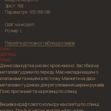
Зріст: 188
Параметри: 105 | 88 | 98
Одяг на моделі:
Розмір: L
Перейти до повної таблиці розмірів
Опис
Догляд
Опис
Джинсова куртка унісекс крою кімоно. Застібка на
металеві гудзики по переду. Має накладні кишені з
клапанами та кишені в лісточку. Манжети на двох
металевих гудзиках для регулювання ширини рукавів.
Пояс притачний та на резинці по спинці.
Вишивка крафтового кольору на кокетці по спинці
куртки: The Sun will rise and We will try again.