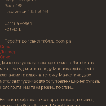
Зріст: 188
Параметри: 105 | 88 | 98
Одяг на моделі:
Розмір: L
Перейти до повної таблиці розмірів
Опис
Догляд
Опис
Джинсова куртка унісекс крою кімоно. Застібка на
металеві гудзики по переду. Має накладні кишені з
клапанами та кишені в лісточку. Манжети на двох
металевих гудзиках для регулювання ширини рукавів.
Пояс притачний та на резинці по спинці.
Вишивка крафтового кольору на кокетці по спинці
куртки: The Sun will rise and We will try again.