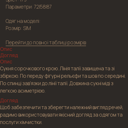
Параметри: 72|58|87
Одяг на моделі:
Розмір: S|M
Перейти до повної таблиці розмірів
Опис
Догляд
Опис
Сукня сорочкового крою. Лінія талії завищена та зі
збіркою. По переду фігурні рельєфи та шов по середині.
По спинці зав'язки до лінії талії. Довжина сукні міді з
легкою асиметрією.
Догляд
Щоб забезпечити та зберегти належний вигляд речей,
радимо використовувати якісний догляд за одягом та
послуги хімчистки.