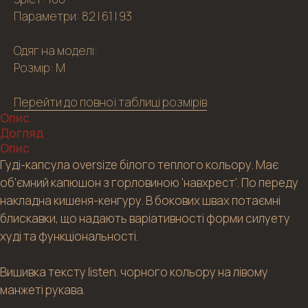
Параметри: 82 | 61 | 93
Одяг на моделі:
Розмір: M
Перейти до повної таблиці розмірів
Опис
Догляд
Опис
Гуді-капсула oversize білого теплого кольору. Має
об'ємний капюшон з горловиною 'навхрест'. По переду
накладна кишеня-кенгуру. В бокових швах потаємні
блискавки, що надають варіативності форми силуету
худі та функціональності.
Вишивка тексту listen. чорного кольору на лівому
манжеті рукава.